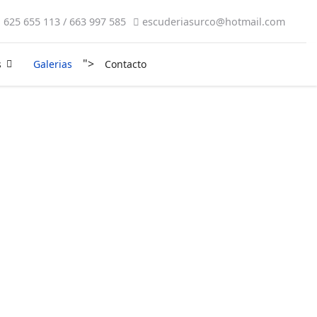
625 655 113 / 663 997 585
escuderiasurco@hotmail.com
">
s
Galerias
Contacto