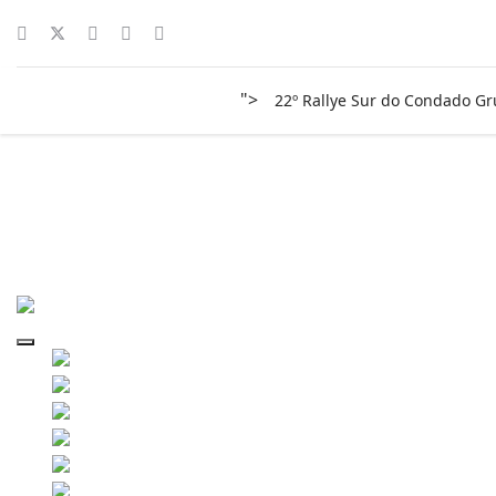
">
22º Rallye Sur do Condado G
surco-2016-0041