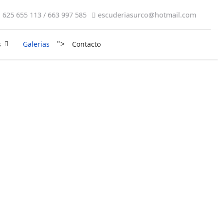
625 655 113 / 663 997 585
escuderiasurco@hotmail.com
">
s
Galerias
Contacto