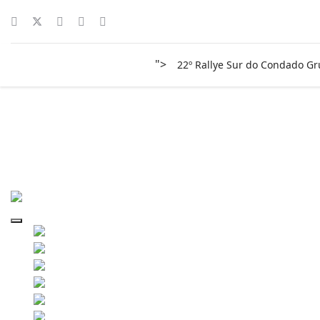
">
22º Rallye Sur do Condado G
surco-2019-0203