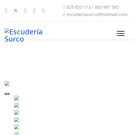
625 655 113 / 663 997 585
escuderiasurco@hotmail.com
rally-sur-do-condado-2021-28