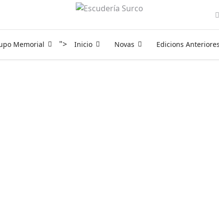
">
rupo Memorial
Inicio
Novas
Edicions Anteriore
4