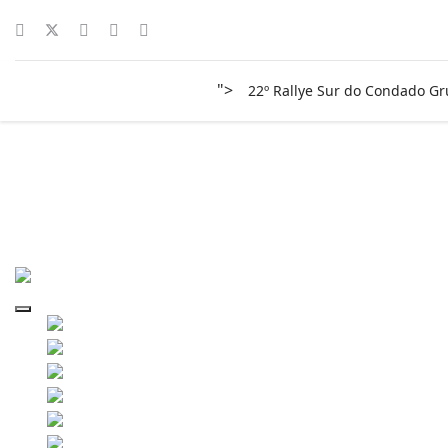
">
22º Rallye Sur do Condado G
rally-sur-do-condado-2021-3