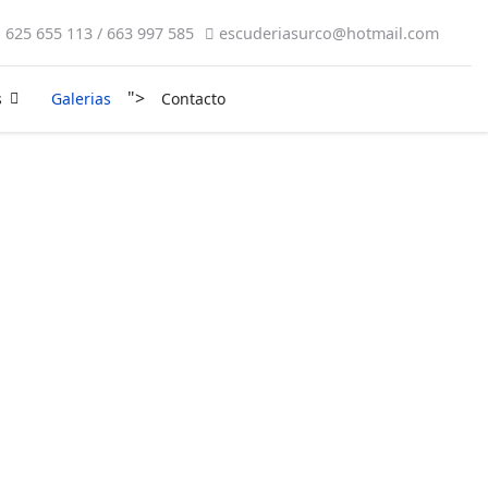
625 655 113 / 663 997 585
escuderiasurco@hotmail.com
">
s
Galerias
Contacto