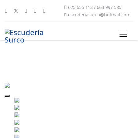
625 655 113 / 663 997 585
escuderiasurco@hotmail.com
rally-sur-do-condado-2021-134