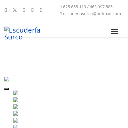
625 655 113 / 663 997 585
escuderiasurco@hotmail.com
rally-sur-do-condado-2022-620