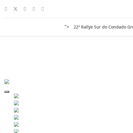
">
22º Rallye Sur do Condado G
rally-sur-condado-2023-vier