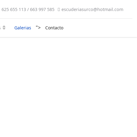
625 655 113 / 663 997 585
escuderiasurco@hotmail.com
">
s
Galerias
Contacto