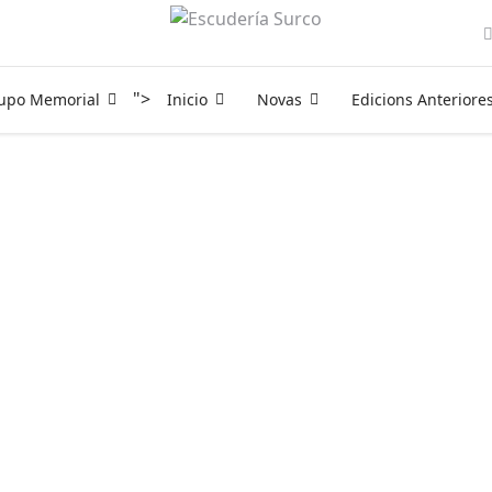
">
rupo Memorial
Inicio
Novas
Edicions Anteriore
nes-12327