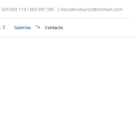
625 655 113 / 663 997 585
escuderiasurco@hotmail.com
">
s
Galerias
Contacto