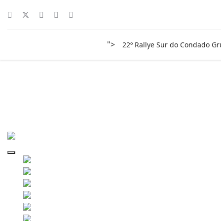
">
22º Rallye Sur do Condado G
surco-2011-0073