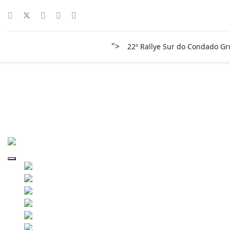
">
22º Rallye Sur do Condado G
surco-2011-0154