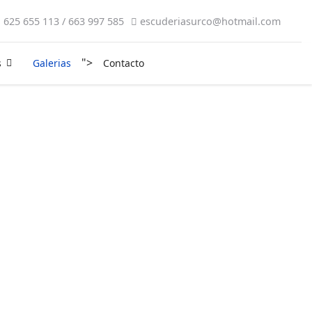
625 655 113 / 663 997 585
escuderiasurco@hotmail.com
">
s
Galerias
Contacto