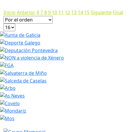
1200*673px
298.29 Kb
Inicio
Anterior
6
7
8
9
10
11
12
13
14
15
Siguiente
Final