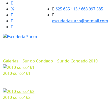
625 655 113 / 663 997 585
escuderiasurco@hotmail.com
Sur do Condado 2010
Marzo 07, 2024
555
Galerias
>
Sur do Condado
>
Sur do Condado 2010
2010-surco161
Marzo 07, 2024
1200*673px
398.7 Kb
2010-surco162
Marzo 07, 2024
1200*673px
337.76 Kb