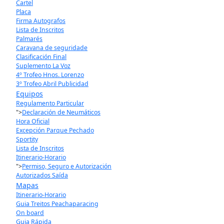
Cartel
Placa
Firma Autografos
Lista de Inscritos
Palmarés
Caravana de seguridade
Clasificación Final
Suplemento La Voz
4º Trofeo Hnos. Lorenzo
3º Trofeo Abril Publicidad
Equipos
Regulamento Particular
">
Declaración de Neumáticos
Hora Oficial
Excepción Parque Pechado
Sportity
Lista de Inscritos
Itinerario-Horario
">
Permiso, Seguro e Autorización
Autorizados Saída
Mapas
Itinerario-Horario
Guia Treitos Peachaparacing
On board
Guia Rápida