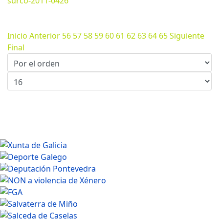
surco-2011-0426
Marzo 07, 2024
1280*718px
217.81 Kb
Inicio
Anterior
56
57
58
59
60
61
62
63
64
65
Siguiente
Final