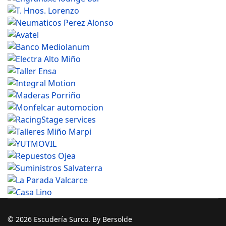
© 2026 Escudería Surco. By Bersolde