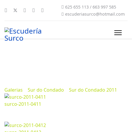
625 655 113 / 663 997 585
escuderiasurco@hotmail.com
Sur do Condado 2011
Marzo 07, 2024
1160
Galerias
>
Sur do Condado
>
Sur do Condado 2011
surco-2011-0411
Marzo 07, 2024
1280*718px
207.95 Kb