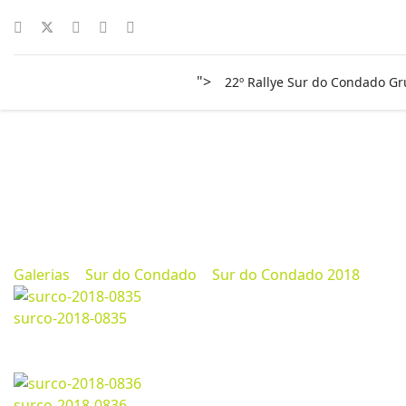
">
22º Rallye Sur do Condado G
Sur do Condado 2018
Marzo 11, 2024
884
Galerias
>
Sur do Condado
>
Sur do Condado 2018
surco-2018-0835
Marzo 11, 2024
1200*800px
198.16 Kb
surco-2018-0836