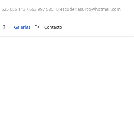
625 655 113 / 663 997 585
escuderiasurco@hotmail.com
">
s
Galerias
Contacto