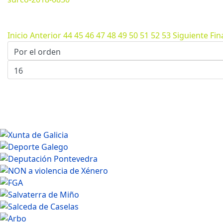
Marzo 11, 2024
1200*800px
284.17 Kb
Inicio
Anterior
44
45
46
47
48
49
50
51
52
53
Siguiente
Fin