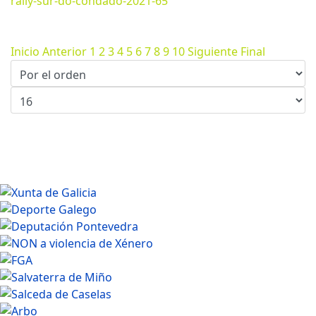
rally-sur-do-condado-2021-65
Marzo 13, 2024
1200*800px
253.2 Kb
Inicio
Anterior
1
2
3
4
5
6
7
8
9
10
Siguiente
Final