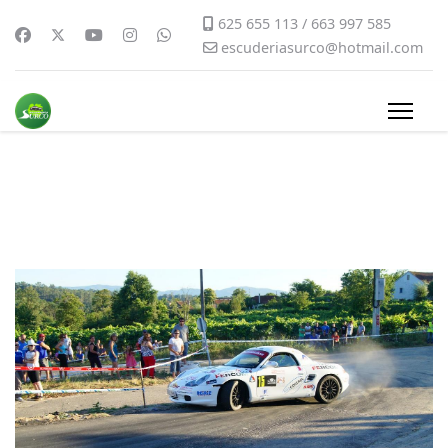
625 655 113 / 663 997 585
escuderiasurco@hotmail.com
2010-surco876