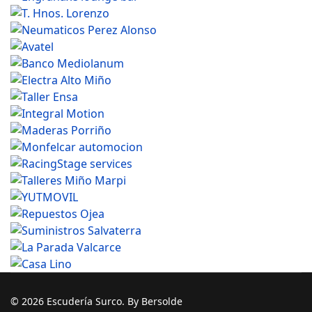
© 2026 Escudería Surco. By Bersolde