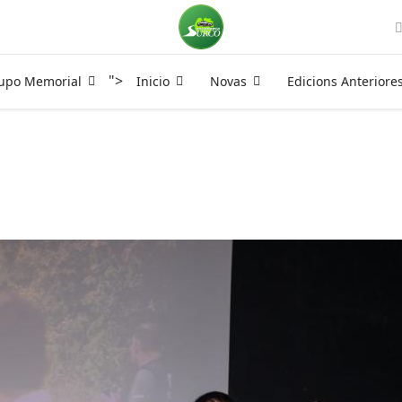
">
rupo Memorial
Inicio
Novas
Edicions Anteriore
zphoto