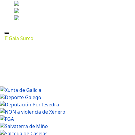
II Gala Surco
Marzo 13, 2024
1280 * 853px
187 Kb