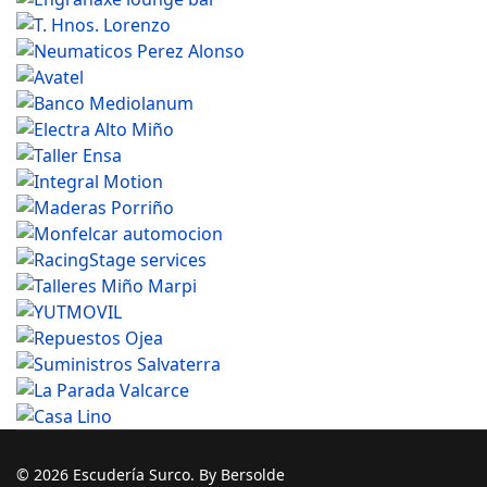
© 2026 Escudería Surco. By Bersolde