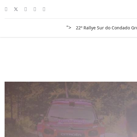
">
22º Rallye Sur do Condado G
2gala-surco-121-gorevazque