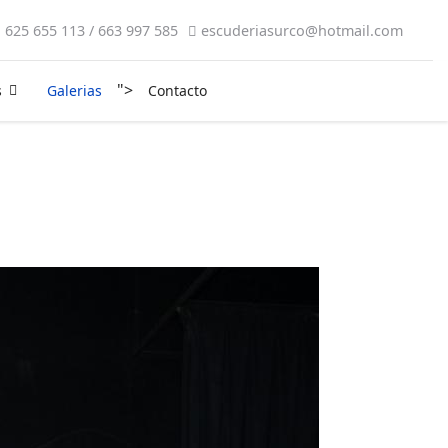
625 655 113 / 663 997 585
escuderiasurco@hotmail.com
">
s
Galerias
Contacto