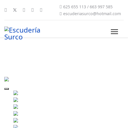
625 655 113 / 663 997 585
escuderiasurco@hotmail.com
2gala-surco-124-gorevazquezphoto