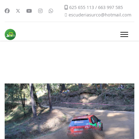
625 655 113 / 663 997 585
escuderiasurco@hotmail.com
rallymix-2019-003