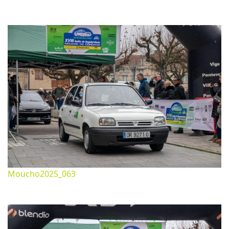
Noviembre 26, 2025
1620*1080px
543.04 Kb
Moucho2025_063
Noviembre 26, 2025
1620*1080px
478.54 Kb