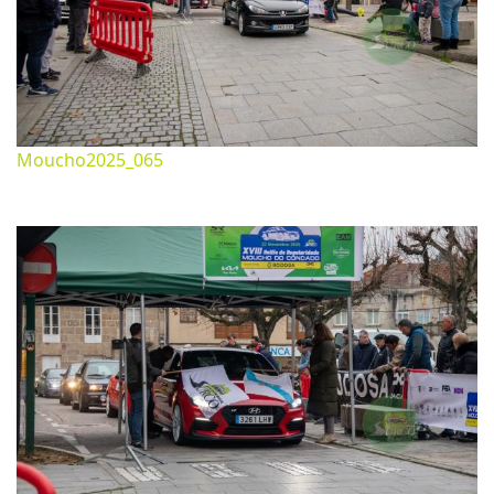
Moucho2025_065
Noviembre 26, 2025
1620*1080px
499.14 Kb