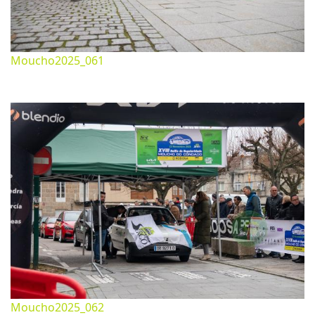
Moucho2025_061
Noviembre 26, 2025
1620*1080px
449.17 Kb
Moucho2025_062