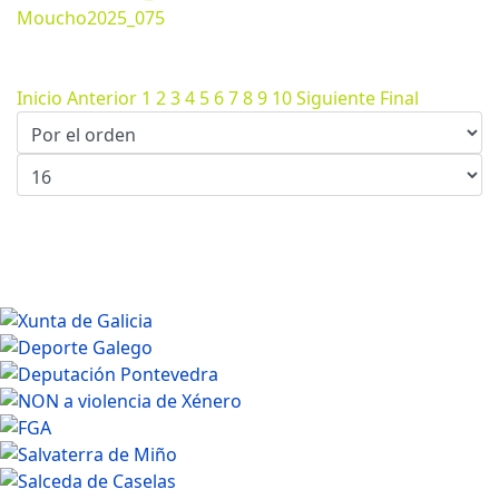
Moucho2025_075
Noviembre 26, 2025
1620*1080px
540.34 Kb
Inicio
Anterior
1
2
3
4
5
6
7
8
9
10
Siguiente
Final