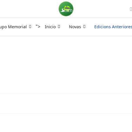
">
rupo Memorial
Inicio
Novas
Edicions Anteriore
4
Visitas: 4583