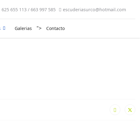
625 655 113 / 663 997 585
escuderiasurco@hotmail.com
">
s
Galerias
Contacto