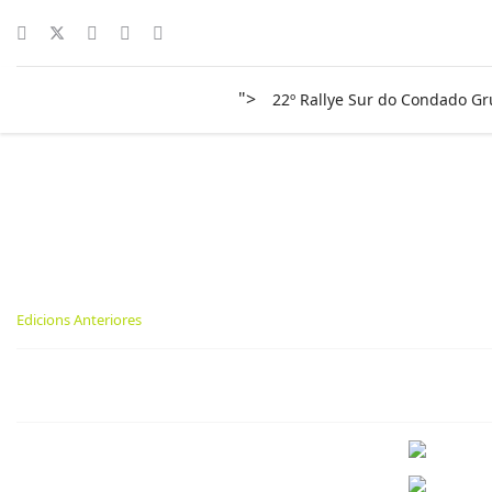
">
22º Rallye Sur do Condado G
Edicions Anteriores
Edicions Anteriores
24 May 2024
Última actualización: 24 May 202