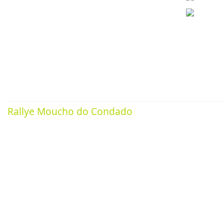
Artígos relacionados
Rallye Moucho do Condado
05 Marzo 2024